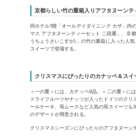
京都らしい竹の重箱入りアフタヌーンテ
同ホテル1階「オールデイダイニング カザ」内
マス アフタヌーンティーセット 二段重」。京
うちょうさいこすが)」の竹の重箱に入った人
スイーツで登場する。
クリスマスにぴったりのカナッペ＆スイ
＜一の重＞には、カナッペ9品。＜二の重＞には
ドライフルーツやナッツが入ったドイツのクリ
ールケーキ、苺ムースなど人気の苺スイーツも3
のデザートが用意される。
クリスマスシーズンにぴったりのアフタヌーン