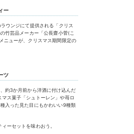
ィー
のラウンジにて提供される「クリス
都の竹芸品メーカー「公長齋小菅(こ
気メニューが、クリスマス期間限定の
ーツ
、約3か月前から洋酒に付け込んだ
スマス菓子「シュトーレン」や苺ロ
種入った見た目にもかわいい9種類
ティーセットを味わおう。