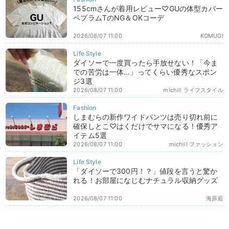
155cmさんが着用レビュー♡GUの体型カバー
ペプラムTのNG＆OKコーデ
2026/08/07 11:00
KOMUGI
ダイソーで一度買ったら手放せない！「今ま
での苦労は一体…」ってくらい優秀なスポン
ジ3選
2026/08/07 11:00
michill ライフスタイル
しまむらの新作ワイドパンツは売り切れ前に
確保しとこ♡はくだけでサマになる！優秀ア
イテム5選
2026/08/07 11:00
michill ファッション
「ダイソーで300円！？」値段を言うと驚か
れる！お部屋になじむナチュラル収納グッズ
2026/08/07 11:00
海原藍