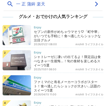
グルメ・おでかけの人気ランキング
セブンの新作がめちゃウマそう♡「町中華」
がいつでも手軽に！食べ逃したらショックな
注目グルメ
2026/01/21 08:00
michill ライフスタイル
シャトレーゼに凄いの出てるよ！限定品は食
べなきゃ一生後悔…！旬の食材を楽しめるス
イーツ5選
2025/11/01 08:00
michill ライフスタイル
ファミマのと有名メーカーコラボがスター
ト！食べ逃したらショックが大きい…話題の
スイーツ5選
2026/04/15 11:00
michill ライフスタイル