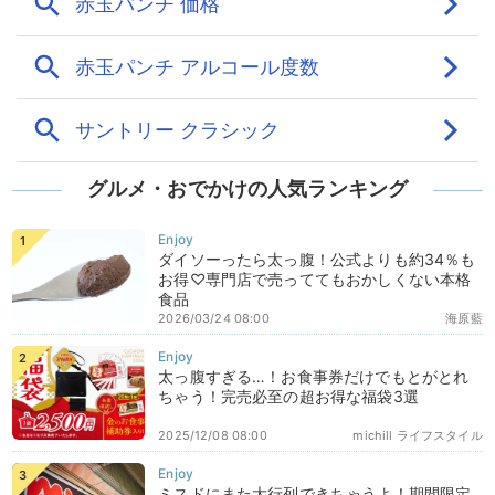
グルメ・おでかけの人気ランキング
ダイソーったら太っ腹！公式よりも約34％も
お得♡専門店で売っててもおかしくない本格
食品
2026/03/24 08:00
海原藍
太っ腹すぎる…！お食事券だけでもとがとれ
ちゃう！完売必至の超お得な福袋3選
2025/12/08 08:00
michill ライフスタイル
ミスドにまた大行列できちゃうよ！期間限定