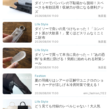
ダイソーでパンパンの下駄箱から脱却！スペ
ースを有効活用！収納力が倍になる便利グッ
ズ
2026/08/06 11:00
海原藍
ダイソーで良いの見つけちゃった！「コンパ
クト派が大歓喜！」驚くほどスリムなミニミ
ニ財布
2026/08/06 11:00
海原藍
ダイソーで買って本当に良かった～！“あの恐
怖”を未然に防げる！気軽に始められる対策シ
ール
2026/08/06 11:00
海原藍
夏の羽織りはシアーが正解♡ユニクロのショ
ートカーデが涼しげ＆冷房対策で使える！
2026/08/06 11:00
emi_fashion_1122
どう見ても付録のレベルじゃない！大人気