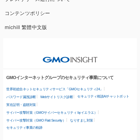
コンテンツポリシー
michill 繁體中文版
GMOインターネットグループのセキュリティ事業について
世界初総合ネットセキュリティサービス「GMOセキュリティ24」
セキュリティ相談AIチャットボット
パスワード漏洩診断
Webサイトリスク診断
実在証明・盗聴対策
サイバー攻撃対策（GMOサイバーセキュリティ byイエラエ）
サイバー攻撃対策（GMO Flatt Security）
なりすまし対策
セキュリティ事業の軌跡