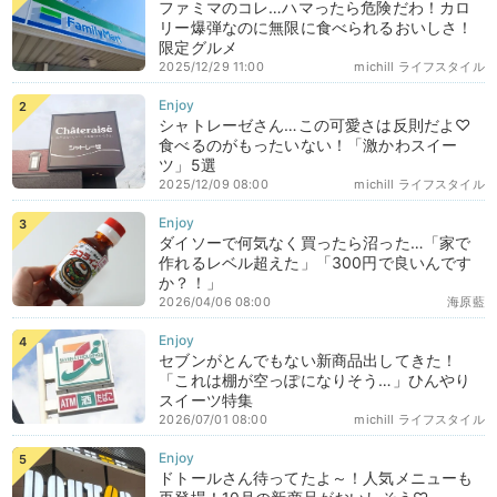
ファミマのコレ…ハマったら危険だわ！カロ
リー爆弾なのに無限に食べられるおいしさ！
限定グルメ
2025/12/29 11:00
michill ライフスタイル
シャトレーゼさん…この可愛さは反則だよ♡
食べるのがもったいない！「激かわスイー
ツ」5選
2025/12/09 08:00
michill ライフスタイル
ダイソーで何気なく買ったら沼った…「家で
作れるレベル超えた」「300円で良いんです
か？！」
2026/04/06 08:00
海原藍
セブンがとんでもない新商品出してきた！
「これは棚が空っぽになりそう…」ひんやり
スイーツ特集
2026/07/01 08:00
michill ライフスタイル
ドトールさん待ってたよ～！人気メニューも