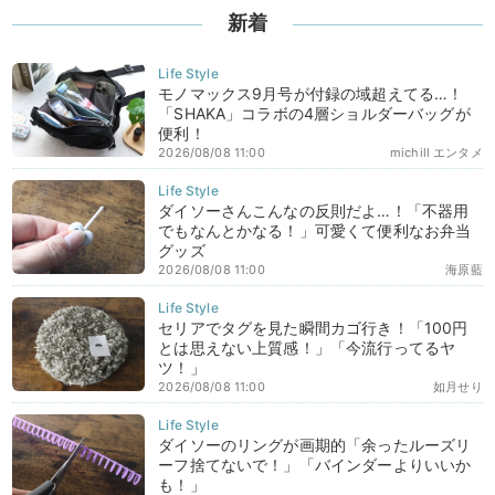
新着
モノマックス9月号が付録の域超えてる…！
「SHAKA」コラボの4層ショルダーバッグが
便利！
2026/08/08 11:00
michill エンタメ
ダイソーさんこんなの反則だよ…！「不器用
でもなんとかなる！」可愛くて便利なお弁当
グッズ
2026/08/08 11:00
海原藍
セリアでタグを見た瞬間カゴ行き！「100円
とは思えない上質感！」「今流行ってるヤ
ツ！」
2026/08/08 11:00
如月せり
ダイソーのリングが画期的「余ったルーズリ
ーフ捨てないで！」「バインダーよりいいか
も！」