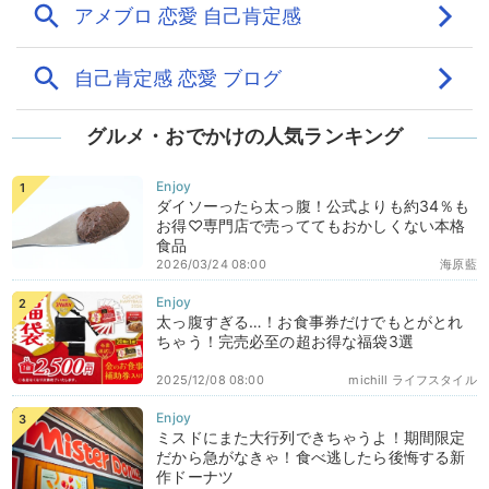
グルメ・おでかけの人気ランキング
ダイソーったら太っ腹！公式よりも約34％も
お得♡専門店で売っててもおかしくない本格
食品
2026/03/24 08:00
海原藍
太っ腹すぎる…！お食事券だけでもとがとれ
ちゃう！完売必至の超お得な福袋3選
2025/12/08 08:00
michill ライフスタイル
ミスドにまた大行列できちゃうよ！期間限定
だから急がなきゃ！食べ逃したら後悔する新
作ドーナツ