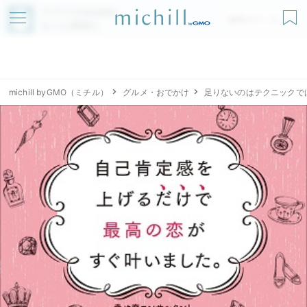
アプリでmichillが
無料ダウンロード
もっと便利に
michill byGMO（ミチル）
グルメ・おでかけ
足りないのはテクニックで