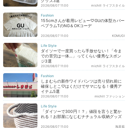
グッズ3選
2026/08/07 11:00
michill ライフスタイル
155cmさんが着用レビュー♡GUの体型カバー
ペプラムTのNG＆OKコーデ
2026/08/07 11:00
KOMUGI
ダイソーで一度買ったら手放せない！「今ま
での苦労は一体…」ってくらい優秀なスポン
ジ3選
2026/08/07 11:00
michill ライフスタイル
しまむらの新作ワイドパンツは売り切れ前に
確保しとこ♡はくだけでサマになる！優秀ア
イテム5選
2026/08/07 11:00
michill ファッション
「ダイソーで300円！？」値段を言うと驚か
れる！お部屋になじむナチュラル収納グッズ
2026/08/07 11:00
海原藍