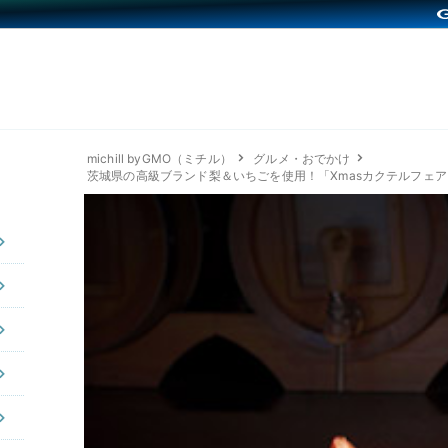
michill byGMO（ミチル）
グルメ・おでかけ
茨城県の高級ブランド梨＆いちごを使用！「Xmasカクテルフェ