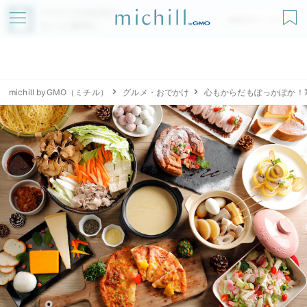
アプリでmichillが
無料ダウンロード
もっと便利に
michill byGMO（ミチル）
グルメ・おでかけ
心もからだもぽっかぽか！