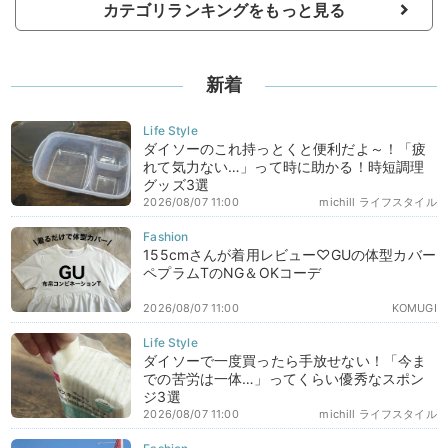
カテゴリランキングをもっと見る
新着
ダイソーのこれ持っとくと便利だよ～！「疲
れて気力ない…」って時に助かる！時短調理
グッズ3選
2026/08/07 11:00
michill ライフスタイル
155cmさんが着用レビュー♡GUの体型カバー
ペプラムTのNG＆OKコーデ
2026/08/07 11:00
KOMUGI
ダイソーで一度買ったら手放せない！「今ま
での苦労は一体…」ってくらい優秀なスポン
ジ3選
2026/08/07 11:00
michill ライフスタイル