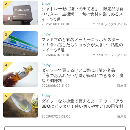
シャトレーゼに凄いの出てるよ！限定品は食
べなきゃ一生後悔…！旬の食材を楽しめるス
イーツ5選
2025/11/01 08:00
michill ライフスタイル
ファミマのと有名メーカーコラボがスター
ト！食べ逃したらショックが大きい…話題の
スイーツ5選
2026/04/15 11:00
michill ライフスタイル
ダイソーで買えるけど…実は老舗の名品！
「家でお店みたいな味が簡単にできる♡」魔
法の調味料
2026/06/02 11:00
海原藍
ダイソーなら少量で買えるよ！アウトドアや
BBQにピッタリ！使い切りやすい100円食材
2026/07/25 08:00
海原藍