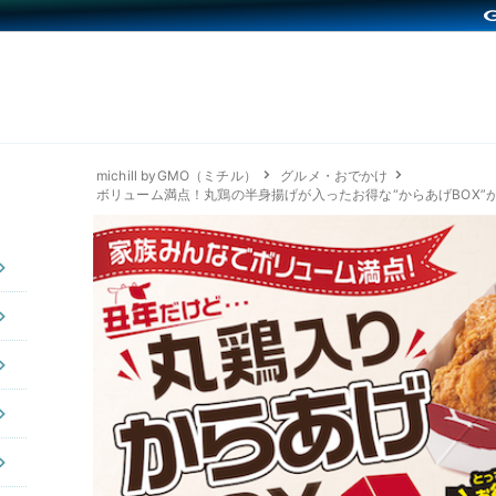
michill byGMO（ミチル）
グルメ・おでかけ
ボリューム満点！丸鶏の半身揚げが入ったお得な“からあげBOX”