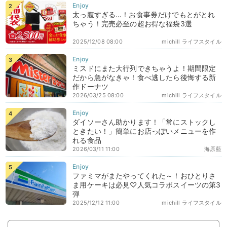
太っ腹すぎる…！お食事券だけでもとがとれ
ちゃう！完売必至の超お得な福袋3選
2025/12/08 08:00
michill ライフスタイル
ミスドにまた大行列できちゃうよ！期間限定
だから急がなきゃ！食べ逃したら後悔する新
作ドーナツ
2026/03/25 08:00
michill ライフスタイル
ダイソーさん助かります！「常にストックし
ときたい！」簡単にお店っぽいメニューを作
れる食品
2026/03/11 11:00
海原藍
ファミマがまたやってくれた～！おひとりさ
ま用ケーキは必見♡人気コラボスイーツの第3
弾
2025/12/12 11:00
michill ライフスタイル