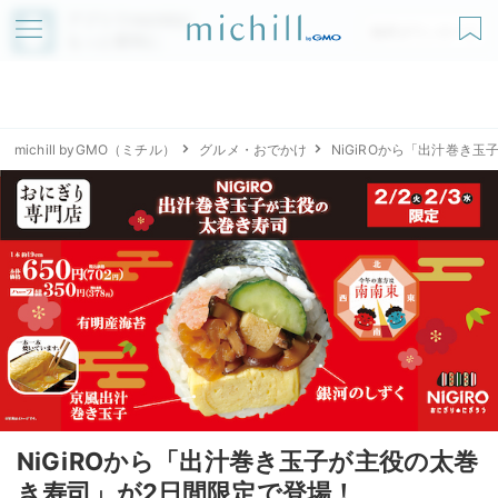
アプリでmichillが
無料ダウンロード
もっと便利に
michill byGMO（ミチル）
グルメ・おでかけ
NiGiROから「出汁巻き
NiGiROから「出汁巻き玉子が主役の太巻
き寿司」が2日間限定で登場！