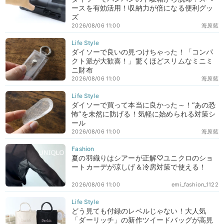
ースを有効活用！収納力が倍になる便利グッ
ズ
2026/08/06 11:00
海原藍
ダイソーで良いの見つけちゃった！「コンパ
クト派が大歓喜！」驚くほどスリムなミニミ
ニ財布
2026/08/06 11:00
海原藍
ダイソーで買って本当に良かった～！“あの恐
怖”を未然に防げる！気軽に始められる対策シ
ール
2026/08/06 11:00
海原藍
夏の羽織りはシアーが正解♡ユニクロのショ
ートカーデが涼しげ＆冷房対策で使える！
2026/08/06 11:00
emi_fashion_1122
どう見ても付録のレベルじゃない！大人気
「ダーリッチ」の新作ツイードバッグが高見