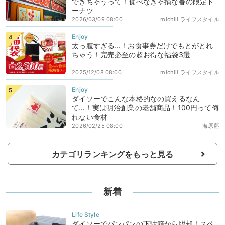
できちゃうって！食べなきゃ損な春の限定ド
ーナツ
2026/03/09 08:00
michill ライフスタイル
太っ腹すぎる…！お食事券だけでもとがとれ
ちゃう！完売必至の超お得な福袋3選
2025/12/08 08:00
michill ライフスタイル
ダイソーでこんな本格的なの買えるなん
て…！実は明治創業の老舗商品！100円って侮
れない食材
2026/02/25 08:00
海原藍
カテゴリランキングをもっと見る
新着
ダイソーでパンパンの下駄箱から脱却！スペ