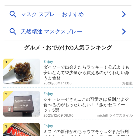
グルメ・おでかけの人気ランキング
ダイソーで出会えたらラッキー！公式よりも
安いなんて♡少量から買えるのがうれしい激
うま食材
2026/06/11 11:00
海原藍
シャトレーゼさん…この可愛さは反則だよ♡
食べるのがもったいない！「激かわスイー
ツ」5選
2025/12/09 08:00
michill ライフスタイル
ミスドの新作がめちゃウマそう…♡また行列