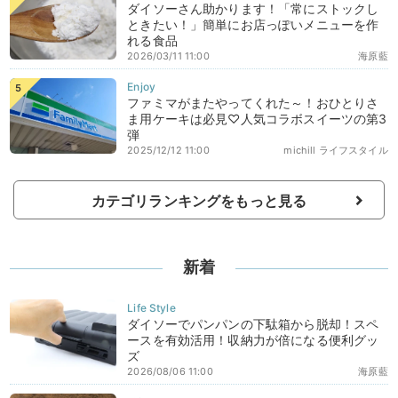
ダイソーさん助かります！「常にストックし
ときたい！」簡単にお店っぽいメニューを作
れる食品
2026/03/11 11:00
海原藍
ファミマがまたやってくれた～！おひとりさ
ま用ケーキは必見♡人気コラボスイーツの第3
弾
2025/12/12 11:00
michill ライフスタイル
カテゴリランキングをもっと見る
新着
ダイソーでパンパンの下駄箱から脱却！スペ
ースを有効活用！収納力が倍になる便利グッ
ズ
2026/08/06 11:00
海原藍