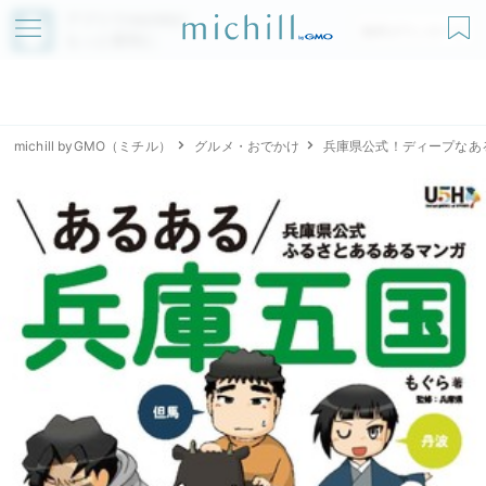
アプリでmichillが
無料ダウンロード
もっと便利に
michill byGMO（ミチル）
グルメ・おでかけ
兵庫県公式！ディープなあ