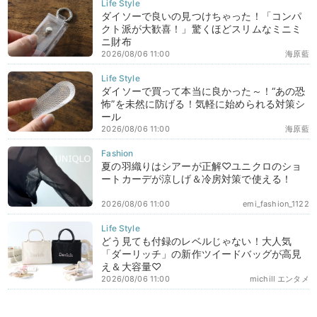
ダイソーで良いの見つけちゃった！「コンパ
クト派が大歓喜！」驚くほどスリムなミニミ
ニ財布
2026/08/06 11:00
海原藍
ダイソーで買って本当に良かった～！“あの恐
怖”を未然に防げる！気軽に始められる対策シ
ール
2026/08/06 11:00
海原藍
夏の羽織りはシアーが正解♡ユニクロのショ
ートカーデが涼しげ＆冷房対策で使える！
2026/08/06 11:00
emi_fashion_1122
どう見ても付録のレベルじゃない！大人気
「ダーリッチ」の新作ツイードバッグが高見
え＆大容量♡
2026/08/06 11:00
michill エンタメ