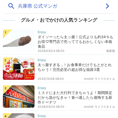
グルメ・おでかけの人気ランキング
ダイソーったら太っ腹！公式よりも約34％も
お得♡専門店で売っててもおかしくない本格
食品
2026/03/24 08:00
海原藍
太っ腹すぎる…！お食事券だけでもとがとれ
ちゃう！完売必至の超お得な福袋3選
2025/12/08 08:00
michill ライフスタイル
ミスドにまた大行列できちゃうよ！期間限定
だから急がなきゃ！食べ逃したら後悔する新
作ドーナツ
2026/03/25 08:00
michill ライフスタイル