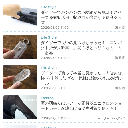
ダイソーでパンパンの下駄箱から脱却！スペ
ースを有効活用！収納力が倍になる便利グッ
ズ
2026/08/06 11:00
海原藍
ダイソーで良いの見つけちゃった！「コンパ
クト派が大歓喜！」驚くほどスリムなミニミ
ニ財布
2026/08/06 11:00
海原藍
ダイソーで買って本当に良かった～！“あの恐
怖”を未然に防げる！気軽に始められる対策シ
ール
2026/08/06 11:00
海原藍
夏の羽織りはシアーが正解♡ユニクロのショ
ートカーデが涼しげ＆冷房対策で使える！
2026/08/06 11:00
emi_fashion_1122