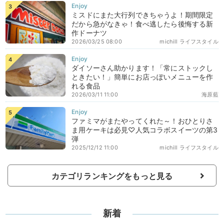
ミスドにまた大行列できちゃうよ！期間限定
だから急がなきゃ！食べ逃したら後悔する新
作ドーナツ
2026/03/25 08:00
michill ライフスタイル
ダイソーさん助かります！「常にストックし
ときたい！」簡単にお店っぽいメニューを作
れる食品
2026/03/11 11:00
海原藍
ファミマがまたやってくれた～！おひとりさ
ま用ケーキは必見♡人気コラボスイーツの第3
弾
2025/12/12 11:00
michill ライフスタイル
カテゴリランキングをもっと見る
新着