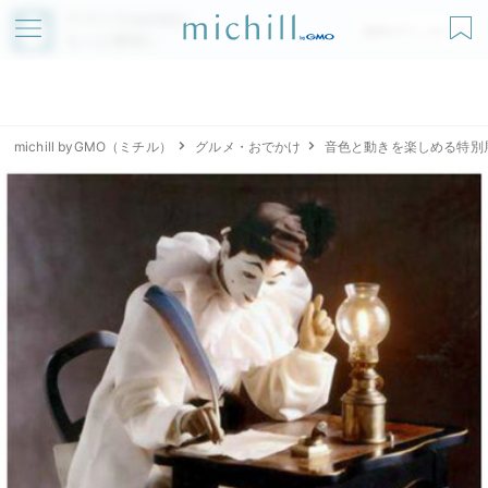
アプリでmichillが
無料ダウンロード
もっと便利に
michill byGMO（ミチル）
グルメ・おでかけ
音色と動きを楽しめる特別