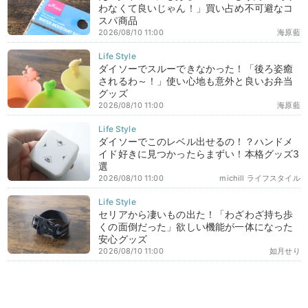
わなくて良いじゃん！」買い占め不可避なコ
スパ商品
2026/08/10 11:00
海原藍
ダイソーでスルーできなかった！「後ろ姿癒
されるわ～！」使い心地も意外と良いお弁当
グッズ
2026/08/10 11:00
海原藍
ダイソーでこのレベル出せるの！？ハンドメ
イド好きに見つかったらまずい！本格グッズ3
選
2026/08/10 11:00
michill ライフスタイル
セリアから凄いもの出た！「わざわざ持ち歩
くの面倒だった」欲しい機能が一体になった
安心グッズ
2026/08/10 11:00
如月せり