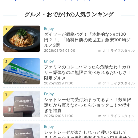
グルメ・おでかけの人気ランキング
ダイソーが価格バグ！「本格的なのに100
円？！」「給料日前の救世主」激安100均グ
ルメ3選
2026/08/04 08:00
michill ライフスタイル
ファミマのコレ…ハマったら危険だわ！カロ
リー爆弾なのに無限に食べられるおいしさ！
限定グルメ
2025/12/29 11:00
michill ライフスタイル
シャトレーゼで受付始まってるよ～！数量限
定だから買えなかったらショック…！お得す
ぎる福袋
2025/12/06 11:00
michill ライフスタイル
シャトレーゼがまたしれっと凄いの出して
る！食べなきゃ絶対後悔するやつ♡見逃せな