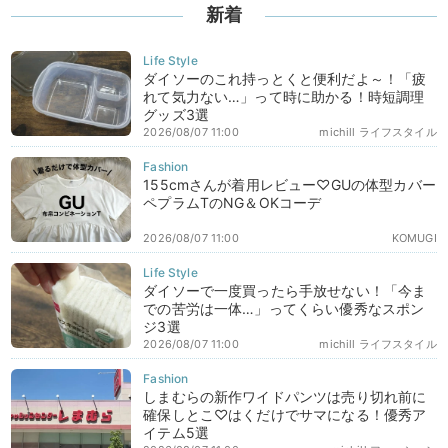
新着
ダイソーのこれ持っとくと便利だよ～！「疲
れて気力ない…」って時に助かる！時短調理
グッズ3選
2026/08/07 11:00
michill ライフスタイル
155cmさんが着用レビュー♡GUの体型カバー
ペプラムTのNG＆OKコーデ
2026/08/07 11:00
KOMUGI
ダイソーで一度買ったら手放せない！「今ま
での苦労は一体…」ってくらい優秀なスポン
ジ3選
2026/08/07 11:00
michill ライフスタイル
しまむらの新作ワイドパンツは売り切れ前に
確保しとこ♡はくだけでサマになる！優秀ア
イテム5選