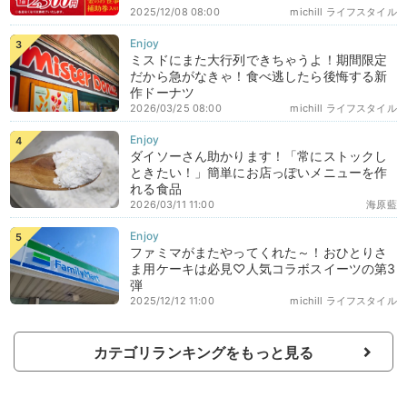
2025/12/08 08:00
michill ライフスタイル
ミスドにまた大行列できちゃうよ！期間限定
だから急がなきゃ！食べ逃したら後悔する新
作ドーナツ
2026/03/25 08:00
michill ライフスタイル
ダイソーさん助かります！「常にストックし
ときたい！」簡単にお店っぽいメニューを作
れる食品
2026/03/11 11:00
海原藍
ファミマがまたやってくれた～！おひとりさ
ま用ケーキは必見♡人気コラボスイーツの第3
弾
2025/12/12 11:00
michill ライフスタイル
カテゴリランキングをもっと見る