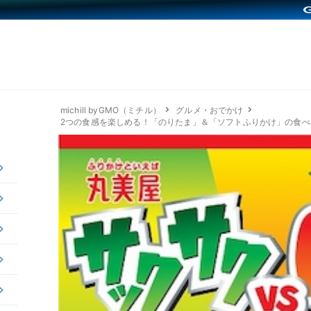
michill byGMO（ミチル）
グルメ・おでかけ
2つの食感を楽しめる！「のりたま」＆「ソフトふりかけ」の食べ