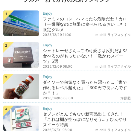
ファミマのコレ…ハマったら危険だわ！カロ
リー爆弾なのに無限に食べられるおいしさ！
限定グルメ
2025/12/29 11:00
michill ライフスタイル
シャトレーゼさん…この可愛さは反則だよ♡
食べるのがもったいない！「激かわスイー
ツ」5選
2025/12/09 08:00
michill ライフスタイル
ダイソーで何気なく買ったら沼った…「家で
作れるレベル超えた」「300円で良いんです
か？！」
2026/04/06 08:00
海原藍
セブンがとんでもない新商品出してきた！
「これは棚が空っぽになりそう…」ひんやり
スイーツ特集
2026/07/01 08:00
michill ライフスタイル