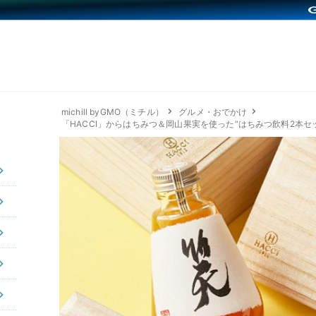
michill byGMO（ミチル）
グルメ・おでかけ
「HACCI」からはちみつ＆岡山果実を使った“はちみつ飲料2本セ