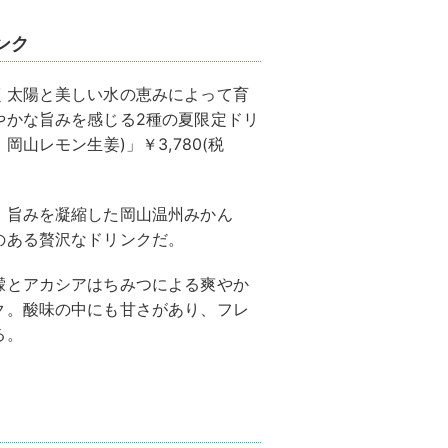
ンク
く太陽と美しい水の恵みによって育
やかな旨みを感じる2種の夏限定ドリ
山レモン生姜)」￥3,780(税
、旨みを凝縮した岡山温州みかん
のある贅沢なドリンクだ。
檬とアカシアはちみつによる爽やか
ク。酸味の中にも甘さがあり、フレ
る。