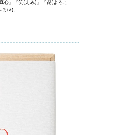
心』『笑(えみ)』『㐂(よろこ
る(※)。