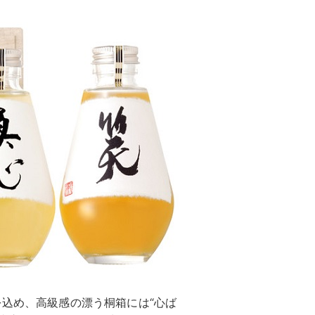
を込め、高級感の漂う桐箱には“心ば