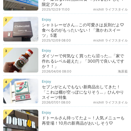
限定グルメ
2025/12/29 11:00
michill ライフスタイル
シャトレーゼさん…この可愛さは反則だよ♡
食べるのがもったいない！「激かわスイー
ツ」5選
2025/12/09 08:00
michill ライフスタイル
ダイソーで何気なく買ったら沼った…「家で
作れるレベル超えた」「300円で良いんです
か？！」
2026/04/06 08:00
海原藍
セブンがとんでもない新商品出してきた！
「これは棚が空っぽになりそう…」ひんやり
スイーツ特集
2026/07/01 08:00
michill ライフスタイル
ドトールさん待ってたよ～！人気メニューも
再登場！10月の新商品がおいしそう♡