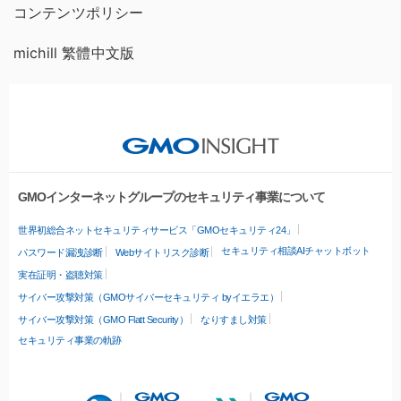
コンテンツポリシー
michill 繁體中文版
GMOインターネットグループのセキュリティ事業について
世界初総合ネットセキュリティサービス「GMOセキュリティ24」
セキュリティ相談AIチャットボット
パスワード漏洩診断
Webサイトリスク診断
実在証明・盗聴対策
サイバー攻撃対策（GMOサイバーセキュリティ byイエラエ）
サイバー攻撃対策（GMO Flatt Security）
なりすまし対策
セキュリティ事業の軌跡