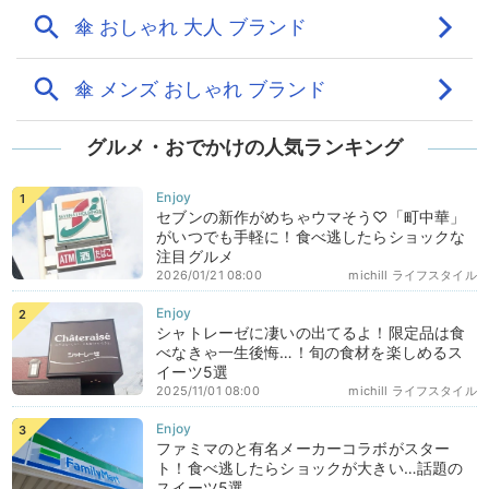
グルメ・おでかけの人気ランキング
セブンの新作がめちゃウマそう♡「町中華」
がいつでも手軽に！食べ逃したらショックな
注目グルメ
2026/01/21 08:00
michill ライフスタイル
シャトレーゼに凄いの出てるよ！限定品は食
べなきゃ一生後悔…！旬の食材を楽しめるス
イーツ5選
2025/11/01 08:00
michill ライフスタイル
ファミマのと有名メーカーコラボがスター
ト！食べ逃したらショックが大きい…話題の
スイーツ5選