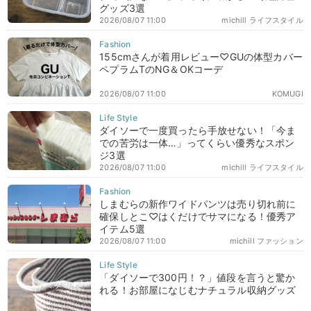
グッズ3選
2026/08/07 11:00
michill ライフスタイル
155cmさんが着用レビュー♡GUの体型カバー
ペプラムTのNG＆OKコーデ
2026/08/07 11:00
KOMUGI
ダイソーで一度買ったら手放せない！「今ま
での苦労は一体…」ってくらい優秀なスポン
ジ3選
2026/08/07 11:00
michill ライフスタイル
しまむらの新作ワイドパンツは売り切れ前に
確保しとこ♡はくだけでサマになる！優秀ア
イテム5選
2026/08/07 11:00
michill ファッション
「ダイソーで300円！？」値段を言うと驚か
れる！お部屋になじむナチュラル収納グッズ