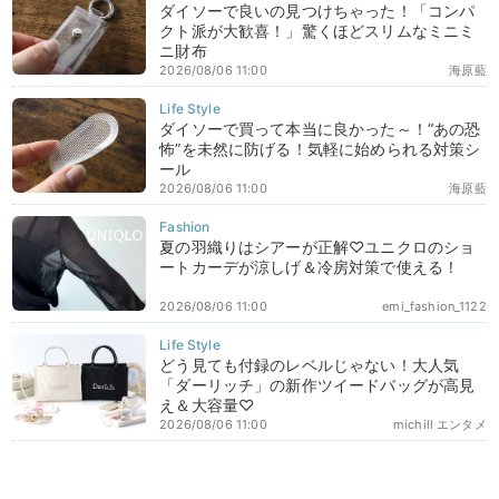
ダイソーで良いの見つけちゃった！「コンパ
クト派が大歓喜！」驚くほどスリムなミニミ
ニ財布
2026/08/06 11:00
海原藍
ダイソーで買って本当に良かった～！“あの恐
怖”を未然に防げる！気軽に始められる対策シ
ール
2026/08/06 11:00
海原藍
夏の羽織りはシアーが正解♡ユニクロのショ
ートカーデが涼しげ＆冷房対策で使える！
2026/08/06 11:00
emi_fashion_1122
どう見ても付録のレベルじゃない！大人気
「ダーリッチ」の新作ツイードバッグが高見
え＆大容量♡
2026/08/06 11:00
michill エンタメ