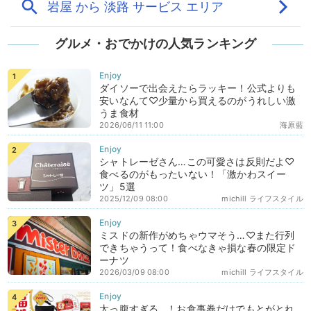
グルメ・おでかけの人気ランキング
ダイソーで出会えたらラッキー！公式よりも
安いなんて♡少量から買えるのがうれしい激
うま食材
2026/06/11 11:00
海原藍
シャトレーゼさん…この可愛さは反則だよ♡
食べるのがもったいない！「激かわスイー
ツ」5選
2025/12/09 08:00
michill ライフスタイル
ミスドの新作がめちゃウマそう…♡また行列
できちゃうって！食べなきゃ損な春の限定ド
ーナツ
2026/03/09 08:00
michill ライフスタイル
太っ腹すぎる…！お食事券だけでもとがとれ