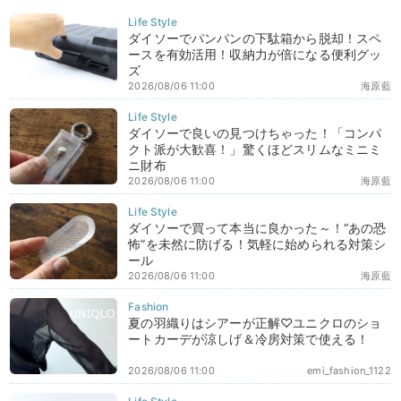
ダイソーでパンパンの下駄箱から脱却！スペ
ースを有効活用！収納力が倍になる便利グッ
ズ
2026/08/06 11:00
海原藍
ダイソーで良いの見つけちゃった！「コンパ
クト派が大歓喜！」驚くほどスリムなミニミ
ニ財布
2026/08/06 11:00
海原藍
ダイソーで買って本当に良かった～！“あの恐
怖”を未然に防げる！気軽に始められる対策シ
ール
2026/08/06 11:00
海原藍
夏の羽織りはシアーが正解♡ユニクロのショ
ートカーデが涼しげ＆冷房対策で使える！
2026/08/06 11:00
emi_fashion_1122