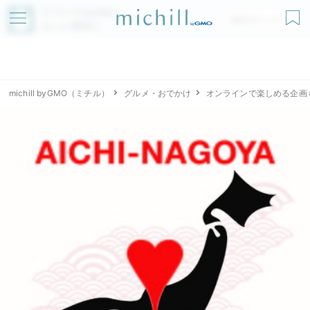
アプリでmichillが
無料ダウンロード
もっと便利に
michill byGMO（ミチル）
グルメ・おでかけ
オンラインで楽しめる企画も