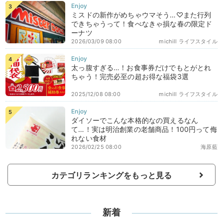
ミスドの新作がめちゃウマそう…♡また行列
できちゃうって！食べなきゃ損な春の限定ド
ーナツ
2026/03/09 08:00
michill ライフスタイル
太っ腹すぎる…！お食事券だけでもとがとれ
ちゃう！完売必至の超お得な福袋3選
2025/12/08 08:00
michill ライフスタイル
ダイソーでこんな本格的なの買えるなん
て…！実は明治創業の老舗商品！100円って侮
れない食材
2026/02/25 08:00
海原藍
カテゴリランキングをもっと見る
新着