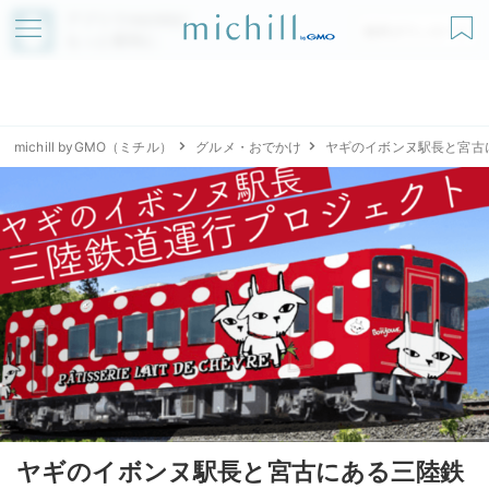
アプリでmichillが
無料ダウンロード
もっと便利に
michill byGMO（ミチル）
グルメ・おでかけ
ヤギのイボンヌ駅長と宮古
ヤギのイボンヌ駅長と宮古にある三陸鉄