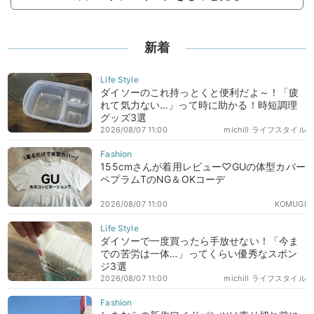
新着
ダイソーのこれ持っとくと便利だよ～！「疲
れて気力ない…」って時に助かる！時短調理
グッズ3選
2026/08/07 11:00
michill ライフスタイル
155cmさんが着用レビュー♡GUの体型カバー
ペプラムTのNG＆OKコーデ
2026/08/07 11:00
KOMUGI
ダイソーで一度買ったら手放せない！「今ま
での苦労は一体…」ってくらい優秀なスポン
ジ3選
2026/08/07 11:00
michill ライフスタイル