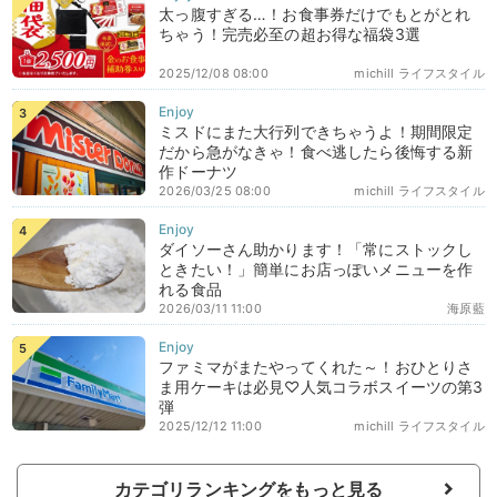
太っ腹すぎる…！お食事券だけでもとがとれ
ちゃう！完売必至の超お得な福袋3選
2025/12/08 08:00
michill ライフスタイル
ミスドにまた大行列できちゃうよ！期間限定
だから急がなきゃ！食べ逃したら後悔する新
作ドーナツ
2026/03/25 08:00
michill ライフスタイル
ダイソーさん助かります！「常にストックし
ときたい！」簡単にお店っぽいメニューを作
れる食品
2026/03/11 11:00
海原藍
ファミマがまたやってくれた～！おひとりさ
ま用ケーキは必見♡人気コラボスイーツの第3
弾
2025/12/12 11:00
michill ライフスタイル
カテゴリランキングをもっと見る