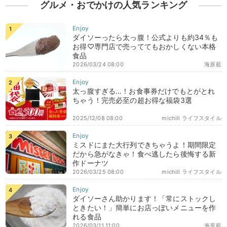
グルメ・おでかけの人気ランキング
ダイソーったら太っ腹！公式よりも約34％も
お得♡専門店で売っててもおかしくない本格
食品
2026/03/24 08:00
海原藍
太っ腹すぎる…！お食事券だけでもとがとれ
ちゃう！完売必至の超お得な福袋3選
2025/12/08 08:00
michill ライフスタイル
ミスドにまた大行列できちゃうよ！期間限定
だから急がなきゃ！食べ逃したら後悔する新
作ドーナツ
2026/03/25 08:00
michill ライフスタイル
ダイソーさん助かります！「常にストックし
ときたい！」簡単にお店っぽいメニューを作
れる食品
2026/03/11 11:00
海原藍