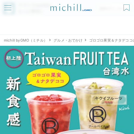
アプリでmichillが
無料ダウンロード
もっと便利に
michill byGMO（ミチル）
グルメ・おでかけ
ゴロゴロ果実＆ナタデココ