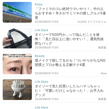
「ファミマのコレ絶対ウマいやつ！」中の人
もおすすめ！辛さがヤミツキの推しグルメ5連
発
2026/08/09 11:00
michill ライフスタイル
ダイソーで500円か…って悩んだことを後
悔！「見た目以上に使いやすい！」通気性抜
群なバッグ
2026/08/09 11:00
海原藍
眉メイクで損してるかも！ついやりがちなNG
習慣とプロが教える正解テク4選
2026/08/09 11:00
Ikue
ダイソーで見た目買いしたらハマっちゃっ
た！「可愛いだけじゃなかった！」お手入れ
グッズ
2026/08/09 11:00
海原藍