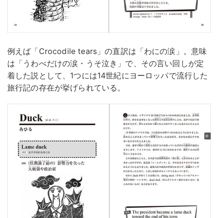
例えば「Crocodile tears」の直訳は「わにの涙」。意味
は「うわべだけの涙・うそ泣き」で、その言い回しが定
着した説として、1つには14世紀にヨーロッパで流行した
旅行記の存在が挙げられている。