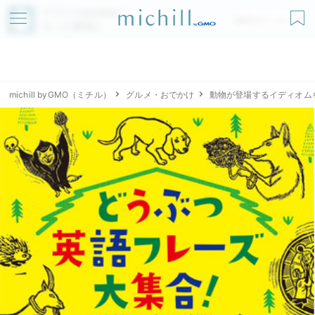
アプリでmichillが
無料ダウンロード
もっと便利に
michill byGMO（ミチル）
グルメ・おでかけ
動物が登場するイディオム