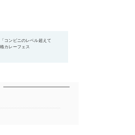
！「コンビニのレベル超えて
本格カレーフェス