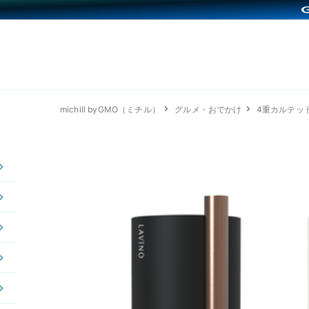
michill byGMO（ミチル）
グルメ・おでかけ
4重カルテッ