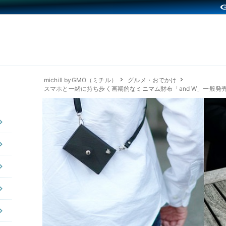
michill byGMO（ミチル）
グルメ・おでかけ
スマホと一緒に持ち歩く画期的なミニマム財布「and W」一般発