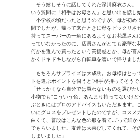
そう嬉しそうに話してくれた深川麻衣さん。『
いう質問に「相手はお母さん」と思い出を話し
「小学校の頃だったと思うのですが、母が初め
間でしたが、帰って来たときに母をビックリさ
持ってスーパーの一角にあるようなお花屋さんに
っていなかったのに、店員さんがとても豪華な
何かを選んで買ったという高揚感とか、母が喜
かくドキドキしながら自転車を漕いで帰りまし
もちろんサプライズは大成功。お母様はとって
トを選ぶポイントを伺うと“相手が持ってそうで
「せっかくなら自分では買わないものを選びた
小物でも“こういう色、あんまり持ってないけど
ぶときにはプロのアドバイスもいただきます。
いにグロスをプレゼントしたのですが、コスメ
白くて、普段はこんな色の服を着て…”って細か
でもらいました。友達は大喜びしてくれて、そ
しまいました」