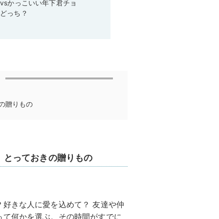
vsかっこいい年下君チョ
らどっち？
ておきの贈りもの
e GIFT とっておきの贈りもの
？好きな人に愛を込めて？ 友達や仲
って何かを選ぶ。その時間がすでに