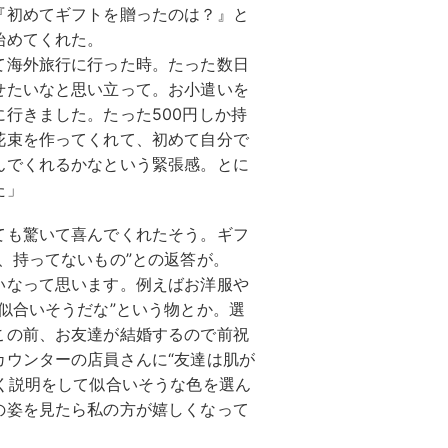
初めてギフトを贈ったのは？』と
始めてくれた。
て海外旅行に行った時。たった数日
せたいなと思い立って。お小遣いを
行きました。たった500円しか持
花束を作ってくれて、初めて自分で
んでくれるかなという緊張感。とに
た」
も驚いて喜んでくれたそう。ギフ
、持ってないもの”との返答が。
いなって思います。例えばお洋服や
似合いそうだな”という物とか。選
この前、お友達が結婚するので前祝
カウンターの店員さんに“友達は肌が
く説明をして似合いそうな色を選ん
の姿を見たら私の方が嬉しくなって