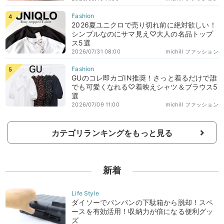
2026夏ユニクロで売り切れ前に絶対欲しい！
シンプルなのにサマ見え♡大人の名品トップ
ス5選
2026/07/31 08:00
michill ファッション
GUのコレ即カゴIN推奨！さっと着るだけで誰
でも可愛くなれる♡着映えシャツ＆ブラウス5
選
2026/07/09 11:00
michill ファッション
カテゴリランキングをもっと見る
新着
ダイソーでパンパンの下駄箱から脱却！スペ
ースを有効活用！収納力が倍になる便利グッ
ズ