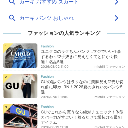
ファッションの人気ランキング
ユニクロのラクちんパンツ…マジでいい仕事
するわ～♡手抜きに見えなくてとにかく快
適！名品5選
2026/08/02 11:00
michill ファッション
GUの黒パンツはラクなのに美脚見え♡売り切
れ前に即カゴIN！2026夏のきれいめパンツ5
選
2026/07/02 11:00
michill ファッション
GUでこれから買うなら絶対チュニック！体型
カバー力がすごい！着るだけで垢抜ける最旬
アイテム
2026/06/19 11:00
michill ファッション