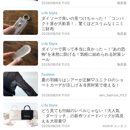
2026/08/06 11:00
海原藍
ダイソーで良いの見つけちゃった！「コンパ
クト派が大歓喜！」驚くほどスリムなミニミ
ニ財布
2026/08/06 11:00
海原藍
ダイソーで買って本当に良かった～！“あの恐
怖”を未然に防げる！気軽に始められる対策シ
ール
2026/08/06 11:00
海原藍
夏の羽織りはシアーが正解♡ユニクロのショ
ートカーデが涼しげ＆冷房対策で使える！
2026/08/06 11:00
emi_fashion_1122
どう見ても付録のレベルじゃない！大人気
「ダーリッチ」の新作ツイードバッグが高見
え＆大容量♡
2026/08/06 11:00
michill エンタメ