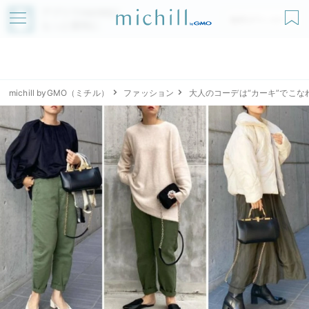
アプリでmichillが
無料ダウンロード
もっと便利に
michill byGMO（ミチル）
ファッション
大人のコーデは“カーキ”でこな