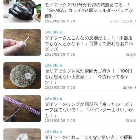
モノマックス9月号が付録の域超えてる…！
「SHAKA」コラボの4層ショルダーバッグが
便利！
2026/08/08 11:00
michill エンタメ
ダイソーさんこんなの反則だよ…！「不器用
でもなんとかなる！」可愛くて便利なお弁当
グッズ
2026/08/08 11:00
海原藍
セリアでタグを見た瞬間カゴ行き！「100円
とは思えない上質感！」「今流行ってるヤ
ツ！」
2026/08/08 11:00
如月せり
ダイソーのリングが画期的「余ったルーズリ
ーフ捨てないで！」「バインダーよりいいか
も！」
2026/08/08 11:00
海原藍
ダイソーのこれ…「じゃない使い方」が優勝