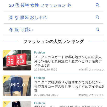
ファッションの人気ランキング
ユニクロのスカートが着心地ラクなのに美人
見え♡売り切れ要注意！夏のヘビロテ確実ア
イテム5選
2026/06/30 11:00
michill ファッション
ユニクロの軽羽織りが優秀すぎて買わなきゃ
損♡真夏コーデの救世主！おすすめアイテム5
選
2026/08/03 08:00
michill ファッション