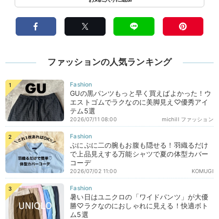
ファッションの人気ランキング
GUの黒パンツもっと早く買えばよかった！ウ
エストゴムでラクなのに美脚見え♡優秀アイ
テム5選
2026/07/11 08:00
michill ファッション
ぷにぷに二の腕もお腹も隠せる！羽織るだけ
で上品見えする万能シャツで夏の体型カバー
コーデ
2026/07/02 11:00
KOMUGI
暑い日はユニクロの「ワイドパンツ」が大優
勝♡ラクなのにおしゃれに見える！快適ボト
ム5選