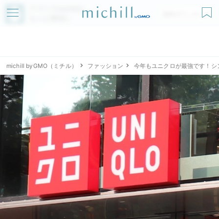
アプリでmichillが
無料ダウンロード
もっと便利に
michill byGMO（ミチル）
ファッション
今年もユニクロが最強です！シ