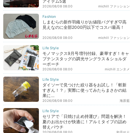
アイテム5選
2026/08/08 08:00
michill ファッション
しまむらの新作羽織りがお値段バグすぎ♡高
見えなのに全部2000円以下でコスパ最高！
2026/08/08 08:00
michill ファッション
モノマックス9月号増刊付録、豪華すぎ！キャ
プテンスタッグの調光サングラス＆ショルダ
ーポーチ
2026/08/08 08:00
michill エンタメ
ダイソーで見つけた絞り器をお試し！「斬新
すぎん！？」実際に使ってみたらまさかの結
果に…
2026/08/08 08:00
海原藍
セリアで「日焼け止め持運び」問題を解決！
夏のお出かけが快適に！アルミタイプの詰め
替えパウチ
2026/08/08 08:00
如月せり