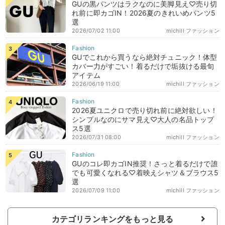
GUの黒パンツはラクなのに美脚見え♡売り切
れ前に即カゴIN！2026夏のきれいめパンツ5
選
2026/07/02 11:00
michill ファッション
GUでこれから買うなら絶対チュニック！体型
カバー力がすごい！着るだけで垢抜ける最旬
アイテム
2026/06/19 11:00
michill ファッション
2026夏ユニクロで売り切れ前に絶対欲しい！
シンプルなのにサマ見え♡大人の名品トップ
ス5選
2026/07/31 08:00
michill ファッション
GUのコレ即カゴIN推奨！さっと着るだけで誰
でも可愛くなれる♡着映えシャツ＆ブラウス5
選
2026/07/09 11:00
michill ファッション
カテゴリランキングをもっと見る