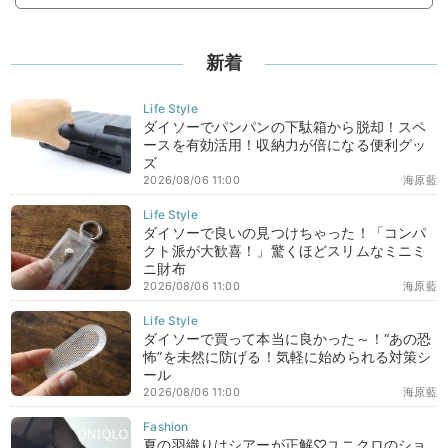
新着
ダイソーでパンパンの下駄箱から脱却！スペ
ースを有効活用！収納力が倍になる便利グッ
ズ
2026/08/06 11:00
海原藍
ダイソーで良いの見つけちゃった！「コンパ
クト派が大歓喜！」驚くほどスリムなミニミ
ニ財布
2026/08/06 11:00
海原藍
ダイソーで買って本当に良かった～！“あの恐
怖”を未然に防げる！気軽に始められる対策シ
ール
2026/08/06 11:00
海原藍
夏の羽織りはシアーが正解♡ユニクロのショ