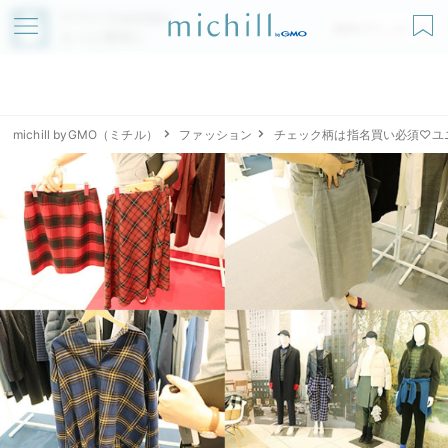
アプリでmichillが
無料ダウンロード
もっと便利に
michill byGMO（ミチル）
ファッション
チェック柄は指名買い必須♡ユ