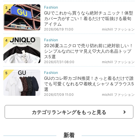
GUでこれから買うなら絶対チュニック！体型
カバー力がすごい！着るだけで垢抜ける最旬
アイテム
2026/06/19 11:00
michill ファッション
2026夏ユニクロで売り切れ前に絶対欲しい！
シンプルなのにサマ見え♡大人の名品トップ
ス5選
2026/07/31 08:00
michill ファッション
GUのコレ即カゴIN推奨！さっと着るだけで誰
でも可愛くなれる♡着映えシャツ＆ブラウス5
選
2026/07/09 11:00
michill ファッション
カテゴリランキングをもっと見る
新着