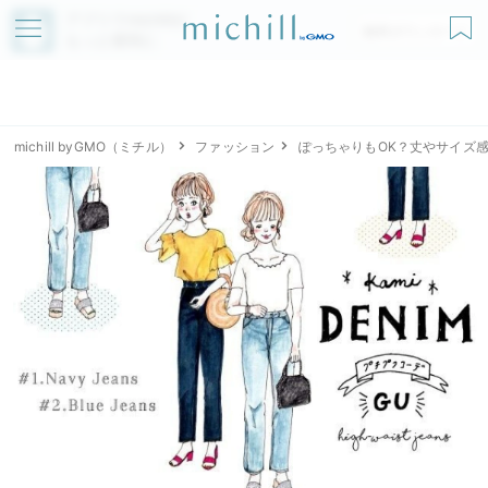
アプリでmichillが
無料ダウンロード
もっと便利に
michill byGMO（ミチル）
ファッション
ぽっちゃりもOK？丈やサイズ