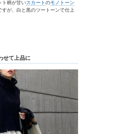
ット柄が甘い
スカート
の
モノトーン
ですが、白と黒のツートーンで仕上
。
わせて上品に