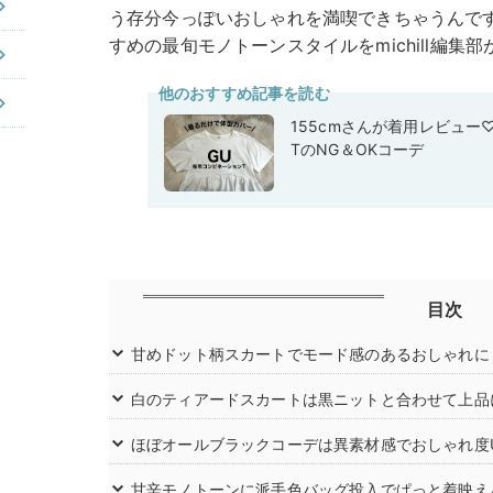
う存分今っぽいおしゃれを満喫できちゃうんで
すめの最旬モノトーンスタイルをmichill編集
他のおすすめ記事を読む
155cmさんが着用レビュー
TのNG＆OKコーデ
目次
甘めドット柄スカートでモード感のあるおしゃれに
白のティアードスカートは黒ニットと合わせて上品
ほぼオールブラックコーデは異素材感でおしゃれ度
甘辛モノトーンに派手色バッグ投入でぱっと着映え