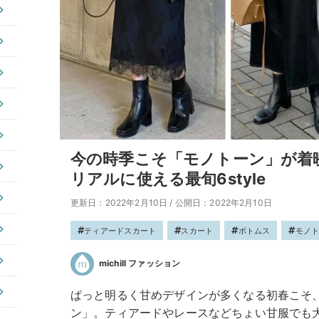
今の時季こそ「モノトーン」が着
リアルに使える最旬6style
更新日：2022年2月10日
/
公開日：2022年2月10日
ティアードスカート
スカート
ボトムス
モノ
michill ファッション
ぱっと明るく甘めデザインが多くなる初春こそ
ン」。ティアードやレースなどちょい甘服でも