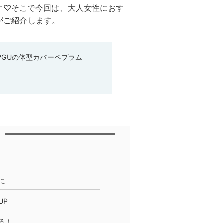
す♡そこで今回は、大人女性におす
部がご紹介します。
♡GUの体型カバーペプラム
に
UP
る！