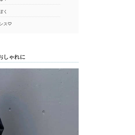
ぽく
ンス♡
おしゃれに