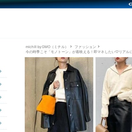
michill byGMO（ミチル）
ファッション
今の時季こそ「モノトーン」が着映える！即マネしたい♡リアルに使え