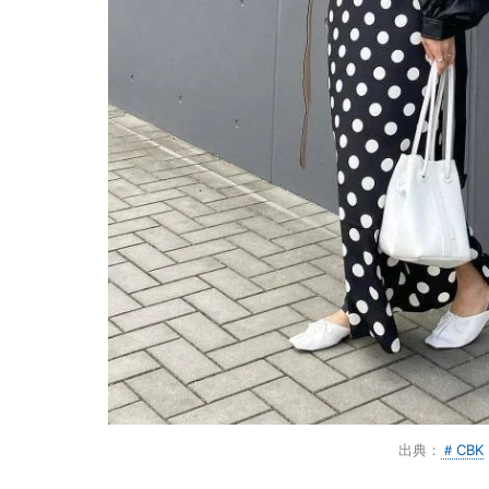
出典：
＃CBK