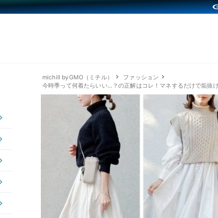
michill byGMO（ミチル）
ファッション
今時季って何着たらいい…？の正解はコレ！マネするだけで垢抜け