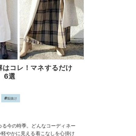
解はコレ！マネするだけ
」6選
垢抜け
める今の時季。どんなコーディネー
つ軽やかに見える着こなしを心掛け