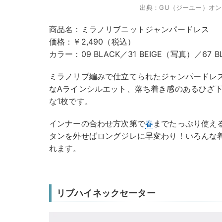
出典：GU（ジーユー）オ
商品名：ミラノリブニットジャンパードレス
価格：￥2,490（税込）
カラー：09 BLACK／31 BEIGE（写真）／67 B
ミラノリブ編みで仕立てられたジャンパードレ
なAラインシルエット、落ち着き感のあるひざ
な1枚です。
インナーの合わせ方次第で
春
までたっぷり使え
タンを外せばロングジレに早変わり！いろんな
れます。
リブハイネックセーター