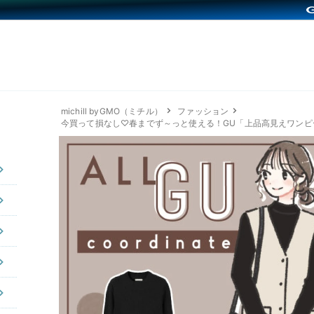
michill byGMO（ミチル）
ファッション
今買って損なし♡春までず～っと使える！GU「上品高見えワンピ