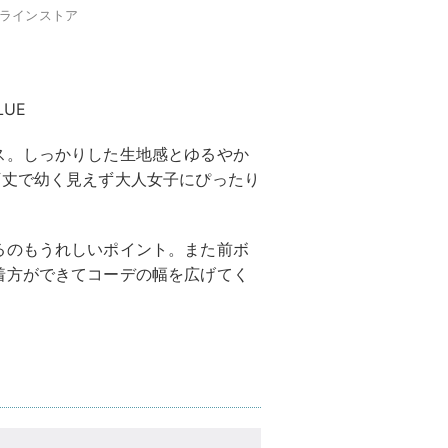
ンラインストア
LUE
ス。しっかりした生地感とゆるやか
下丈で幼く見えず大人女子にぴったり
るのもうれしいポイント。また前ボ
着方ができてコーデの幅を広げてく