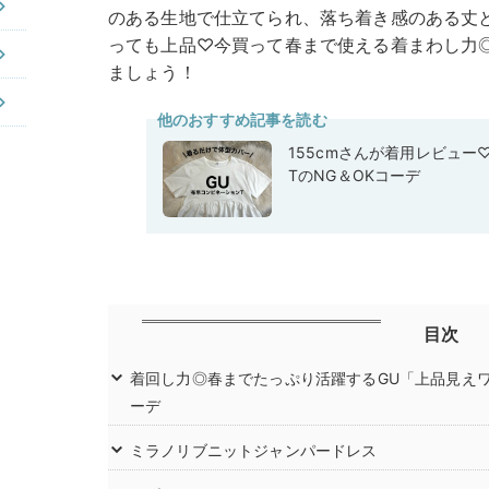
のある生地で仕立てられ、落ち着き感のある丈
っても上品♡今買って春まで使える着まわし力
ましょう！
他のおすすめ記事を読む
155cmさんが着用レビュー
TのNG＆OKコーデ
目次
着回し力◎春までたっぷり活躍するGU「上品見え
ーデ
ミラノリブニットジャンパードレス