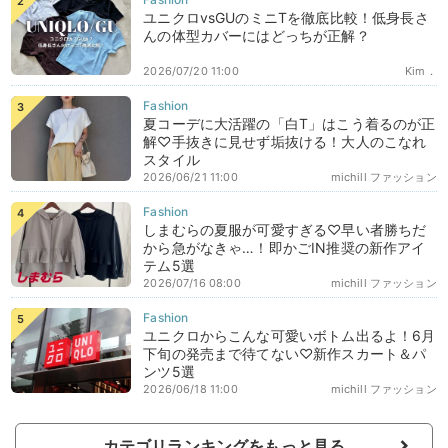
ユニクロvsGUのミニTを徹底比較！低身長さ
んの体型カバーにはどっちが正解？
2026/07/20 11:00
Kim．
夏コーデに大活躍の「白T」はこう着るのが正
解♡手抜きに見せず垢抜ける！大人のこなれ
スタイル
2026/06/21 11:00
michill ファッション
しまむらの夏服が可愛すぎる♡早い者勝ちだ
から急がなきゃ…！即かごIN推奨の新作アイ
テム5選
2026/07/16 08:00
michill ファッション
ユニクロからこんな可愛いボトム出るよ！6月
下旬の発売まで待てない♡新作スカート＆パ
ンツ5選
2026/06/18 11:00
michill ファッション
カテゴリランキングをもっと見る