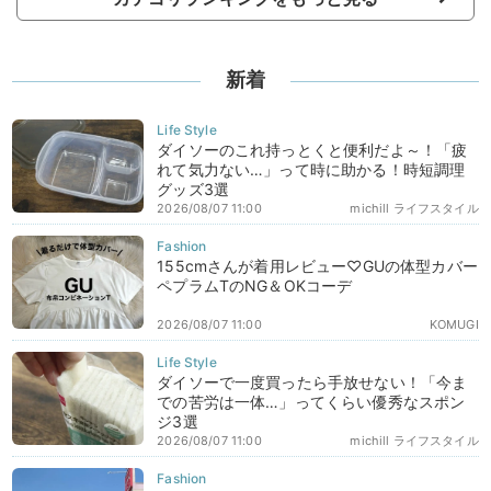
新着
ダイソーのこれ持っとくと便利だよ～！「疲
れて気力ない…」って時に助かる！時短調理
グッズ3選
2026/08/07 11:00
michill ライフスタイル
155cmさんが着用レビュー♡GUの体型カバー
ペプラムTのNG＆OKコーデ
2026/08/07 11:00
KOMUGI
ダイソーで一度買ったら手放せない！「今ま
での苦労は一体…」ってくらい優秀なスポン
ジ3選
2026/08/07 11:00
michill ライフスタイル