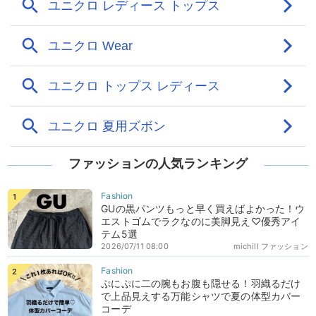
ファッションの人気ランキング
GUの黒パンツもっと早く買えばよかった！ウ
エストゴムでラクなのに美脚見え♡優秀アイ
テム5選
2026/07/11 08:00
michill ファッション
ぷにぷに二の腕もお腹も隠せる！羽織るだけ
で上品見えする万能シャツで夏の体型カバー
コーデ