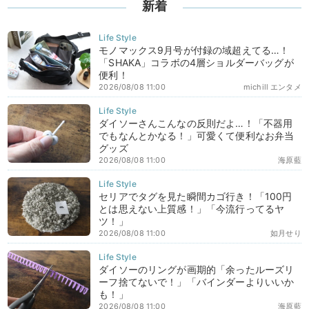
新着
モノマックス9月号が付録の域超えてる…！
「SHAKA」コラボの4層ショルダーバッグが
便利！
2026/08/08 11:00
michill エンタメ
ダイソーさんこんなの反則だよ…！「不器用
でもなんとかなる！」可愛くて便利なお弁当
グッズ
2026/08/08 11:00
海原藍
セリアでタグを見た瞬間カゴ行き！「100円
とは思えない上質感！」「今流行ってるヤ
ツ！」
2026/08/08 11:00
如月せり
ダイソーのリングが画期的「余ったルーズリ
ーフ捨てないで！」「バインダーよりいいか
も！」
2026/08/08 11:00
海原藍