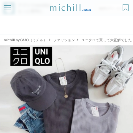
アプリでmichillが
無料ダウンロード
もっと便利に
michill byGMO（ミチル）
ファッション
ユニクロで買って大正解でした