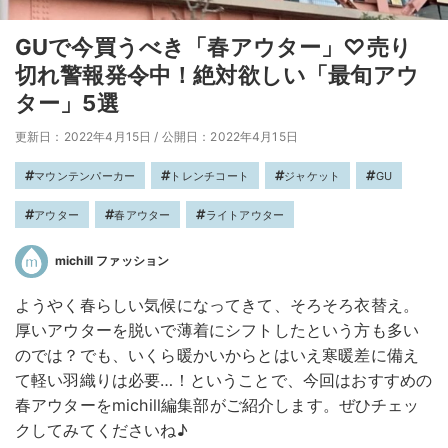
GUで今買うべき「春アウター」♡売り
切れ警報発令中！絶対欲しい「最旬アウ
ター」5選
更新日：2022年4月15日
/
公開日：2022年4月15日
マウンテンパーカー
トレンチコート
ジャケット
GU
アウター
春アウター
ライトアウター
michill ファッション
ようやく春らしい気候になってきて、そろそろ衣替え。
厚いアウターを脱いで薄着にシフトしたという方も多い
のでは？でも、いくら暖かいからとはいえ寒暖差に備え
て軽い羽織りは必要…！ということで、今回はおすすめの
春アウターをmichill編集部がご紹介します。ぜひチェッ
クしてみてくださいね♪