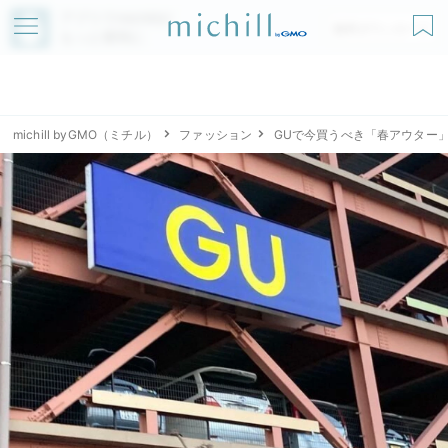
アプリでmichillが
無料ダウンロード
もっと便利に
michill byGMO（ミチル）
ファッション
GUで今買うべき「春アウター