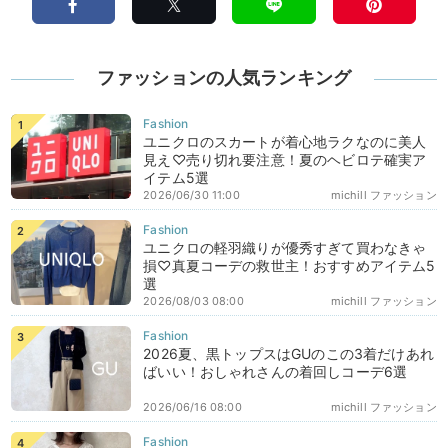
ファッションの人気ランキング
ユニクロのスカートが着心地ラクなのに美人
見え♡売り切れ要注意！夏のヘビロテ確実ア
イテム5選
2026/06/30 11:00
michill ファッション
ユニクロの軽羽織りが優秀すぎて買わなきゃ
損♡真夏コーデの救世主！おすすめアイテム5
選
2026/08/03 08:00
michill ファッション
2026夏、黒トップスはGUのこの3着だけあれ
ばいい！おしゃれさんの着回しコーデ6選
2026/06/16 08:00
michill ファッション