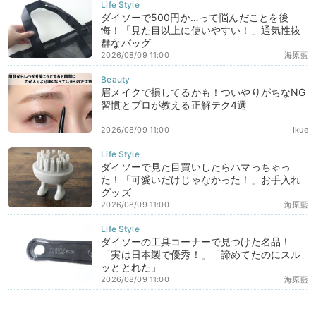
ダイソーで500円か…って悩んだことを後
悔！「見た目以上に使いやすい！」通気性抜
群なバッグ
2026/08/09 11:00
海原藍
眉メイクで損してるかも！ついやりがちなNG
習慣とプロが教える正解テク4選
2026/08/09 11:00
Ikue
ダイソーで見た目買いしたらハマっちゃっ
た！「可愛いだけじゃなかった！」お手入れ
グッズ
2026/08/09 11:00
海原藍
ダイソーの工具コーナーで見つけた名品！
「実は日本製で優秀！」「諦めてたのにスル
ッととれた」
2026/08/09 11:00
海原藍