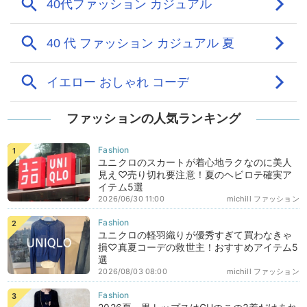
ファッションの人気ランキング
ユニクロのスカートが着心地ラクなのに美人
見え♡売り切れ要注意！夏のヘビロテ確実ア
イテム5選
2026/06/30 11:00
michill ファッション
ユニクロの軽羽織りが優秀すぎて買わなきゃ
損♡真夏コーデの救世主！おすすめアイテム5
選
2026/08/03 08:00
michill ファッション