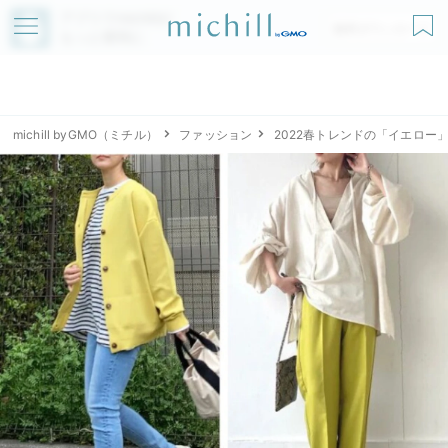
アプリでmichillが
無料ダウンロード
もっと便利に
michill byGMO（ミチル）
ファッション
2022春トレンドの「イエロー」