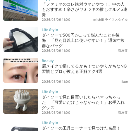
「ファミマのコレ絶対ウマいやつ！」中の人
もおすすめ！辛さがヤミツキの推しグルメ5連
発
2026/08/09 11:00
michill ライフスタイル
ダイソーで500円か…って悩んだことを後
悔！「見た目以上に使いやすい！」通気性抜
群なバッグ
2026/08/09 11:00
海原藍
眉メイクで損してるかも！ついやりがちなNG
習慣とプロが教える正解テク4選
2026/08/09 11:00
Ikue
ダイソーで見た目買いしたらハマっちゃっ
た！「可愛いだけじゃなかった！」お手入れ
グッズ
2026/08/09 11:00
海原藍
ダイソーの工具コーナーで見つけた名品！