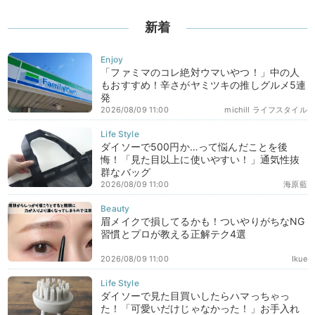
新着
「ファミマのコレ絶対ウマいやつ！」中の人
もおすすめ！辛さがヤミツキの推しグルメ5連
発
2026/08/09 11:00
michill ライフスタイル
ダイソーで500円か…って悩んだことを後
悔！「見た目以上に使いやすい！」通気性抜
群なバッグ
2026/08/09 11:00
海原藍
眉メイクで損してるかも！ついやりがちなNG
習慣とプロが教える正解テク4選
2026/08/09 11:00
Ikue
ダイソーで見た目買いしたらハマっちゃっ
た！「可愛いだけじゃなかった！」お手入れ