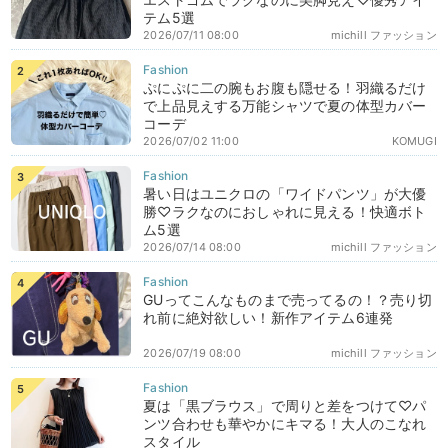
テム5選
2026/07/11 08:00
michill ファッション
ぷにぷに二の腕もお腹も隠せる！羽織るだけ
で上品見えする万能シャツで夏の体型カバー
コーデ
2026/07/02 11:00
KOMUGI
暑い日はユニクロの「ワイドパンツ」が大優
勝♡ラクなのにおしゃれに見える！快適ボト
ム5選
2026/07/14 08:00
michill ファッション
GUってこんなものまで売ってるの！？売り切
れ前に絶対欲しい！新作アイテム6連発
2026/07/19 08:00
michill ファッション
夏は「黒ブラウス」で周りと差をつけて♡パ
ンツ合わせも華やかにキマる！大人のこなれ
スタイル