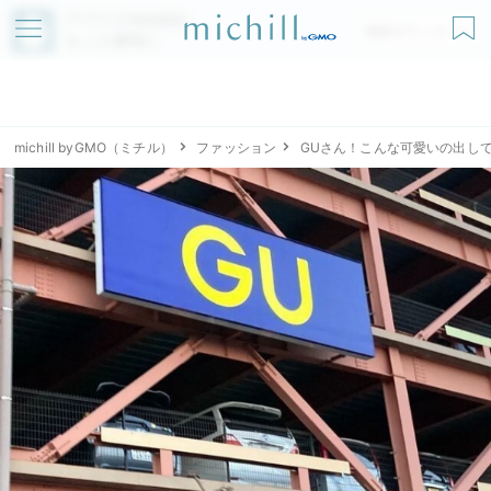
アプリでmichillが
無料ダウンロード
もっと便利に
michill byGMO（ミチル）
ファッション
GUさん！こんな可愛いの出し