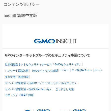
コンテンツポリシー
michill 繁體中文版
GMOインターネットグループのセキュリティ事業について
世界初総合ネットセキュリティサービス「GMOセキュリティ24」
セキュリティ相談AIチャットボット
パスワード漏洩診断
Webサイトリスク診断
実在証明・盗聴対策
サイバー攻撃対策（GMOサイバーセキュリティ byイエラエ）
サイバー攻撃対策（GMO Flatt Security）
なりすまし対策
セキュリティ事業の軌跡