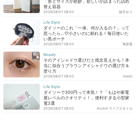
「形とサイズが絶妙」欲しいが詰まった詰め
替え容器
2026/08/07 08:00
如月せり
ダイソーのこれ「一体、何が入るの？」って
思ったら…♡小さいのに頼れる！毎日使いた
い黒ポーチ
2026/08/07 08:00
海原藍
そのアイシャドウ選びだと残念見えかも！本
当に似合うブラウンアイシャドウの選び方＆
塗り方
2026/08/07 08:00
tobibi
ダイソーで300円って本気！？「もはや家電
屋レベルのクオリティ！」便利すぎる小型家
電3選
2026/08/07 08:00
michill ライフスタイル