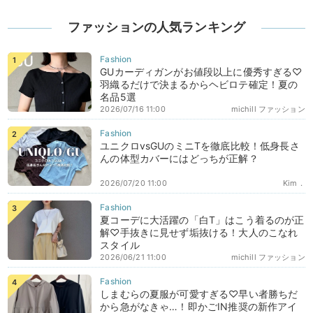
ファッションの人気ランキング
GUカーディガンがお値段以上に優秀すぎる♡
羽織るだけで決まるからヘビロテ確定！夏の
名品5選
2026/07/16 11:00
michill ファッション
ユニクロvsGUのミニTを徹底比較！低身長さ
んの体型カバーにはどっちが正解？
2026/07/20 11:00
Kim．
夏コーデに大活躍の「白T」はこう着るのが正
解♡手抜きに見せず垢抜ける！大人のこなれ
スタイル
2026/06/21 11:00
michill ファッション
しまむらの夏服が可愛すぎる♡早い者勝ちだ
から急がなきゃ…！即かごIN推奨の新作アイ