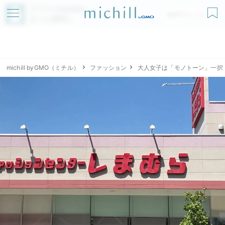
アプリでmichillが
無料ダウンロード
もっと便利に
michill byGMO（ミチル）
ファッション
大人女子は「モノトーン」一択