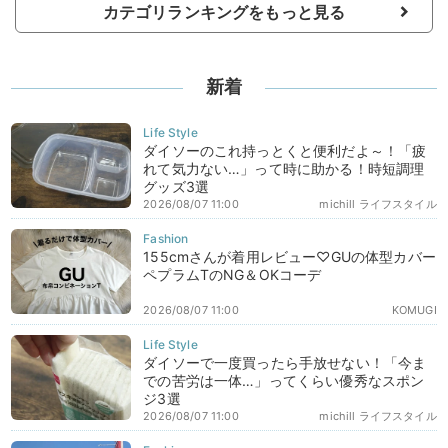
カテゴリランキングをもっと見る
新着
ダイソーのこれ持っとくと便利だよ～！「疲
れて気力ない…」って時に助かる！時短調理
グッズ3選
2026/08/07 11:00
michill ライフスタイル
155cmさんが着用レビュー♡GUの体型カバー
ペプラムTのNG＆OKコーデ
2026/08/07 11:00
KOMUGI
ダイソーで一度買ったら手放せない！「今ま
での苦労は一体…」ってくらい優秀なスポン
ジ3選
2026/08/07 11:00
michill ライフスタイル