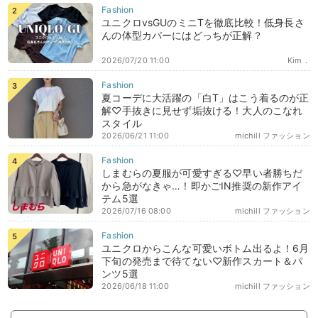
ユニクロvsGUのミニTを徹底比較！低身長さ
んの体型カバーにはどっちが正解？
2026/07/20 11:00
Kim．
夏コーデに大活躍の「白T」はこう着るのが正
解♡手抜きに見せず垢抜ける！大人のこなれ
スタイル
2026/06/21 11:00
michill ファッション
しまむらの夏服が可愛すぎる♡早い者勝ちだ
から急がなきゃ…！即かごIN推奨の新作アイ
テム5選
2026/07/16 08:00
michill ファッション
ユニクロからこんな可愛いボトム出るよ！6月
下旬の発売まで待てない♡新作スカート＆パ
ンツ5選
2026/06/18 11:00
michill ファッション