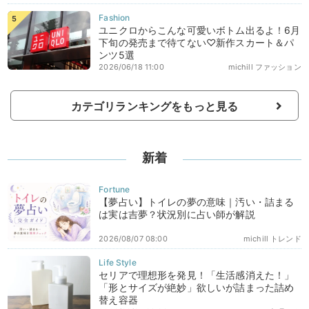
ユニクロからこんな可愛いボトム出るよ！6月
下旬の発売まで待てない♡新作スカート＆パ
ンツ5選
2026/06/18 11:00
michill ファッション
カテゴリランキングをもっと見る
新着
【夢占い】トイレの夢の意味｜汚い・詰まる
は実は吉夢？状況別に占い師が解説
2026/08/07 08:00
michill トレンド
セリアで理想形を発見！「生活感消えた！」
「形とサイズが絶妙」欲しいが詰まった詰め
替え容器