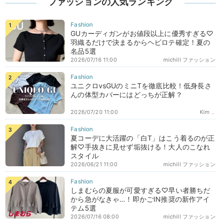
ファッションの人気ランキング
GUカーディガンがお値段以上に優秀すぎる♡
羽織るだけで決まるからヘビロテ確定！夏の
名品5選
2026/07/16 11:00
michill ファッション
ユニクロvsGUのミニTを徹底比較！低身長さ
んの体型カバーにはどっちが正解？
2026/07/20 11:00
Kim．
夏コーデに大活躍の「白T」はこう着るのが正
解♡手抜きに見せず垢抜ける！大人のこなれ
スタイル
2026/06/21 11:00
michill ファッション
しまむらの夏服が可愛すぎる♡早い者勝ちだ
から急がなきゃ…！即かごIN推奨の新作アイ
テム5選
2026/07/16 08:00
michill ファッション