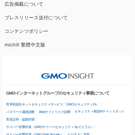
広告掲載について
プレスリリース送付について
コンテンツポリシー
michill 繁體中文版
GMOインターネットグループのセキュリティ事業について
世界初総合ネットセキュリティサービス「GMOセキュリティ24」
セキュリティ相談AIチャットボット
パスワード漏洩診断
Webサイトリスク診断
実在証明・盗聴対策
サイバー攻撃対策（GMOサイバーセキュリティ byイエラエ）
サイバー攻撃対策（GMO Flatt Security）
なりすまし対策