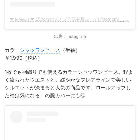
❤︎ 𝒕𝒐𝒎𝒐𝒎𝒊 ❤︎ 150cmのプチプラ低身長コーデ(@tomomi__328)がシェアした投稿
出典：instagram
カラー
シャツワンピース
（半袖）
￥1,990（税込）
1枚でも羽織りでも使えるカラーシャツワンピース。程よ
く絞られたウエストと、緩やかなフレアラインで美しい
シルエットが決まると人気の商品です。ロールアップし
た袖は気になる二の腕カバーにも◎