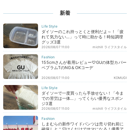
新着
ダイソーのこれ持っとくと便利だよ～！「疲
れて気力ない…」って時に助かる！時短調理
グッズ3選
2026/08/07 11:00
michill ライフスタイル
155cmさんが着用レビュー♡GUの体型カバー
ペプラムTのNG＆OKコーデ
2026/08/07 11:00
KOMUGI
ダイソーで一度買ったら手放せない！「今ま
での苦労は一体…」ってくらい優秀なスポン
ジ3選
2026/08/07 11:00
michill ライフスタイル
しまむらの新作ワイドパンツは売り切れ前に
確保しとこ♡はくだけでサマになる！優秀ア