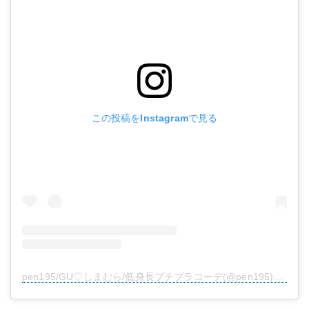
この投稿をInstagramで見る
pen195/GU♡しまむら/低身長プチプラコーデ(@pen195)がシェアした投稿