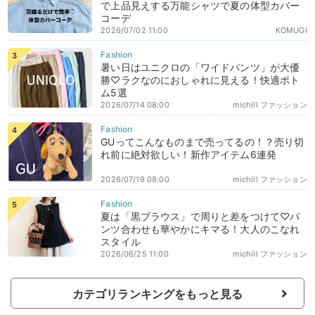
で上品見えする万能シャツで夏の体型カバー
コーデ
2026/07/02 11:00
KOMUGI
暑い日はユニクロの「ワイドパンツ」が大優
勝♡ラクなのにおしゃれに見える！快適ボト
ム5選
2026/07/14 08:00
michill ファッション
GUってこんなものまで売ってるの！？売り切
れ前に絶対欲しい！新作アイテム6連発
2026/07/19 08:00
michill ファッション
夏は「黒ブラウス」で周りと差をつけて♡パ
ンツ合わせも華やかにキマる！大人のこなれ
スタイル
2026/06/25 11:00
michill ファッション
カテゴリランキングをもっと見る