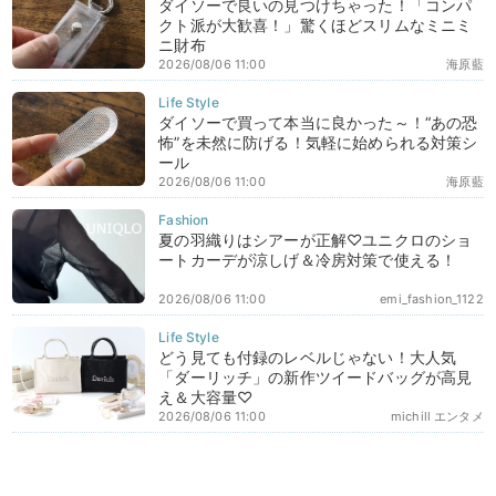
ダイソーで良いの見つけちゃった！「コンパ
クト派が大歓喜！」驚くほどスリムなミニミ
ニ財布
2026/08/06 11:00
海原藍
ダイソーで買って本当に良かった～！“あの恐
怖”を未然に防げる！気軽に始められる対策シ
ール
2026/08/06 11:00
海原藍
夏の羽織りはシアーが正解♡ユニクロのショ
ートカーデが涼しげ＆冷房対策で使える！
2026/08/06 11:00
emi_fashion_1122
どう見ても付録のレベルじゃない！大人気
「ダーリッチ」の新作ツイードバッグが高見
え＆大容量♡
2026/08/06 11:00
michill エンタメ