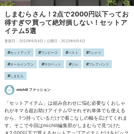
しまむらさん！2点で2000円以下ってお
得すぎ♡買って絶対損しない！セットア
イテム5選
更新日：2022年6月4日
/
公開日：2022年6月4日
セットアップ
ワンピース
ベスト
Tシャツ
オールインワン
サロペット
ジレ
フレアパンツ
しまむら
michill ファッション
「セットアイテム」は組み合わせに悩む必要なくおしゃ
れがキマる超お助けアイテム♡それぞれ単体でも使える
から、1つ持っているだけで着こなしの幅を広げてくれま
す。そこで今回はmichill編集部がしまむらで見つけた
￥2,000以下で買えるセットアップアイテムだけをピック