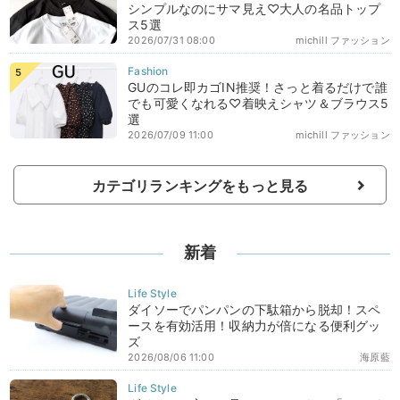
シンプルなのにサマ見え♡大人の名品トップ
ス5選
2026/07/31 08:00
michill ファッション
GUのコレ即カゴIN推奨！さっと着るだけで誰
でも可愛くなれる♡着映えシャツ＆ブラウス5
選
2026/07/09 11:00
michill ファッション
カテゴリランキングをもっと見る
新着
ダイソーでパンパンの下駄箱から脱却！スペ
ースを有効活用！収納力が倍になる便利グッ
ズ
2026/08/06 11:00
海原藍