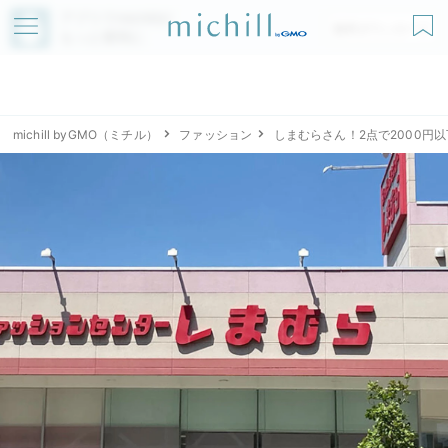
アプリでmichillが
無料ダウンロード
もっと便利に
michill byGMO（ミチル）
ファッション
しまむらさん！2点で2000円