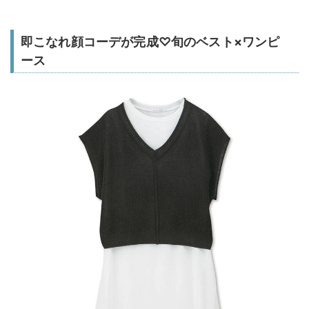
即こなれ顔コーデが完成♡旬のベスト×ワンピ
ース