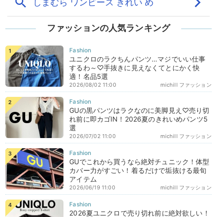
ファッションの人気ランキング
ユニクロのラクちんパンツ…マジでいい仕事
するわ～♡手抜きに見えなくてとにかく快
適！名品5選
2026/08/02 11:00
michill ファッション
GUの黒パンツはラクなのに美脚見え♡売り切
れ前に即カゴIN！2026夏のきれいめパンツ5
選
2026/07/02 11:00
michill ファッション
GUでこれから買うなら絶対チュニック！体型
カバー力がすごい！着るだけで垢抜ける最旬
アイテム
2026/06/19 11:00
michill ファッション
2026夏ユニクロで売り切れ前に絶対欲しい！