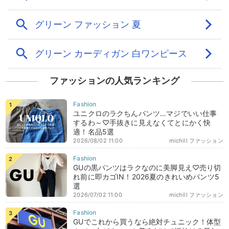
ファッションの人気ランキング
ユニクロのラクちんパンツ…マジでいい仕事
するわ～♡手抜きに見えなくてとにかく快
適！名品5選
2026/08/02 11:00
michill ファッション
GUの黒パンツはラクなのに美脚見え♡売り切
れ前に即カゴIN！2026夏のきれいめパンツ5
選
2026/07/02 11:00
michill ファッション
GUでこれから買うなら絶対チュニック！体型