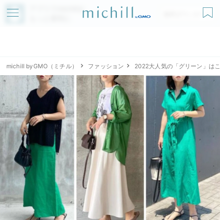
アプリでmichillが
無料ダウンロード
もっと便利に
michill byGMO（ミチル）
ファッション
2022大人気の「グリーン」はこ