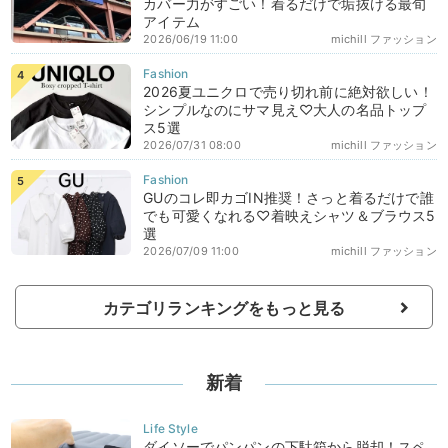
カバー力がすごい！着るだけで垢抜ける最旬
アイテム
2026/06/19 11:00
michill ファッション
2026夏ユニクロで売り切れ前に絶対欲しい！
シンプルなのにサマ見え♡大人の名品トップ
ス5選
2026/07/31 08:00
michill ファッション
GUのコレ即カゴIN推奨！さっと着るだけで誰
でも可愛くなれる♡着映えシャツ＆ブラウス5
選
2026/07/09 11:00
michill ファッション
カテゴリランキングをもっと見る
新着
ダイソーでパンパンの下駄箱から脱却！スペ