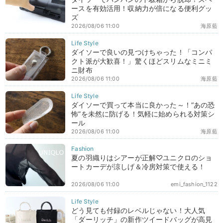
ースを有効活用！収納力が倍になる便利グッ
ズ
2026/08/06 11:00
海原藍
ダイソーで良いの見つけちゃった！「コンパ
クト派が大歓喜！」驚くほどスリムなミニミ
ニ財布
2026/08/06 11:00
海原藍
ダイソーで買って本当に良かった～！“あの恐
怖”を未然に防げる！気軽に始められる対策シ
ール
2026/08/06 11:00
海原藍
夏の羽織りはシアーが正解♡ユニクロのショ
ートカーデが涼しげ＆冷房対策で使える！
2026/08/06 11:00
emi_fashion_1122
どう見ても付録のレベルじゃない！大人気
「ダーリッチ」の新作ツイードバッグが高見