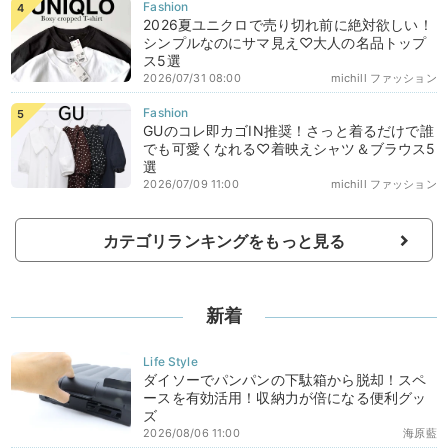
2026夏ユニクロで売り切れ前に絶対欲しい！
シンプルなのにサマ見え♡大人の名品トップ
ス5選
2026/07/31 08:00
michill ファッション
GUのコレ即カゴIN推奨！さっと着るだけで誰
でも可愛くなれる♡着映えシャツ＆ブラウス5
選
2026/07/09 11:00
michill ファッション
カテゴリランキングをもっと見る
新着
ダイソーでパンパンの下駄箱から脱却！スペ
ースを有効活用！収納力が倍になる便利グッ
ズ
2026/08/06 11:00
海原藍