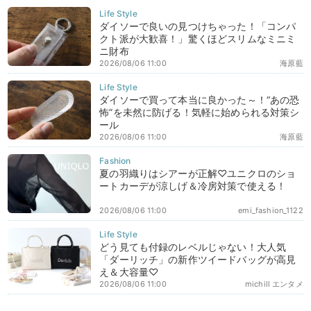
ダイソーで良いの見つけちゃった！「コンパ
クト派が大歓喜！」驚くほどスリムなミニミ
ニ財布
2026/08/06 11:00
海原藍
ダイソーで買って本当に良かった～！“あの恐
怖”を未然に防げる！気軽に始められる対策シ
ール
2026/08/06 11:00
海原藍
夏の羽織りはシアーが正解♡ユニクロのショ
ートカーデが涼しげ＆冷房対策で使える！
2026/08/06 11:00
emi_fashion_1122
どう見ても付録のレベルじゃない！大人気
「ダーリッチ」の新作ツイードバッグが高見
え＆大容量♡
2026/08/06 11:00
michill エンタメ