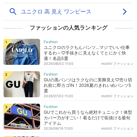
ファッションの人気ランキング
ユニクロのラクちんパンツ…マジでいい仕事
するわ～♡手抜きに見えなくてとにかく快
適！名品5選
2026/08/02 11:00
michill ファッション
GUの黒パンツはラクなのに美脚見え♡売り切
れ前に即カゴIN！2026夏のきれいめパンツ5
選
2026/07/02 11:00
michill ファッション
GUでこれから買うなら絶対チュニック！体型
カバー力がすごい！着るだけで垢抜ける最旬
アイテム
2026/06/19 11:00
michill ファッション