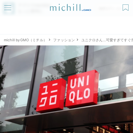
アプリでmichillが
無料ダウンロード
もっと便利に
michill byGMO（ミチル）
ファッション
ユニクロさん…可愛すぎてすぐ