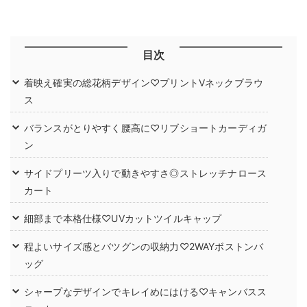
目次
着映え確実の総花柄デザイン♡プリントVネックブラウ
ス
バランスがとりやすく腰高に♡リブショートカーディガ
ン
サイドプリーツ入りで動きやすさ◎ストレッチナロース
カート
細部まで本格仕様♡UVカットツイルキャップ
程よいサイズ感とバツグンの収納力♡2WAYボストンバ
ッグ
シャープなデザインでキレイめにはける♡キャンバスス